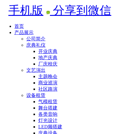
手机版
分享到微信
首页
产品展示
公司简介
庆典礼仪
开业庆典
地产庆典
厂庆校庆
文艺演出
主题晚会
商业巡演
社区路演
设备租赁
气模租赁
舞台搭建
各类音响
灯光设计
LED频搭建
庆典设备