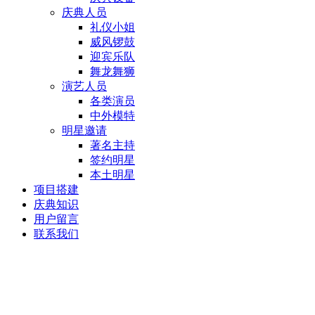
庆典人员
礼仪小姐
威风锣鼓
迎宾乐队
舞龙舞狮
演艺人员
各类演员
中外模特
明星邀请
著名主持
签约明星
本土明星
项目搭建
庆典知识
用户留言
联系我们