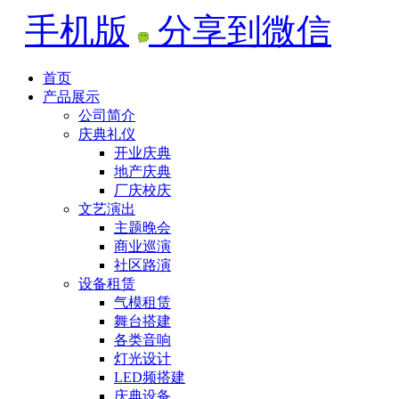
手机版
分享到微信
首页
产品展示
公司简介
庆典礼仪
开业庆典
地产庆典
厂庆校庆
文艺演出
主题晚会
商业巡演
社区路演
设备租赁
气模租赁
舞台搭建
各类音响
灯光设计
LED频搭建
庆典设备