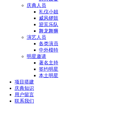
庆典人员
礼仪小姐
威风锣鼓
迎宾乐队
舞龙舞狮
演艺人员
各类演员
中外模特
明星邀请
著名主持
签约明星
本土明星
项目搭建
庆典知识
用户留言
联系我们