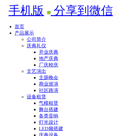
手机版
分享到微信
首页
产品展示
公司简介
庆典礼仪
开业庆典
地产庆典
厂庆校庆
文艺演出
主题晚会
商业巡演
社区路演
设备租赁
气模租赁
舞台搭建
各类音响
灯光设计
LED频搭建
庆典设备