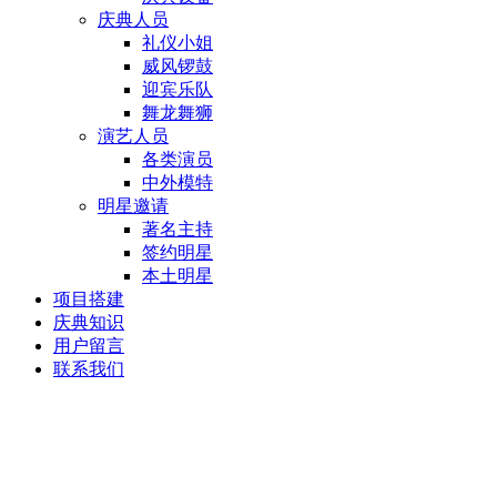
庆典人员
礼仪小姐
威风锣鼓
迎宾乐队
舞龙舞狮
演艺人员
各类演员
中外模特
明星邀请
著名主持
签约明星
本土明星
项目搭建
庆典知识
用户留言
联系我们